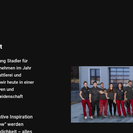
ft
ng Stadler für
rnehmen im Jahr
ttlerei und
wir heute in einer
ven und
Leidenschaft
tive Inspiration
ow“ werden
ichkeit – alles